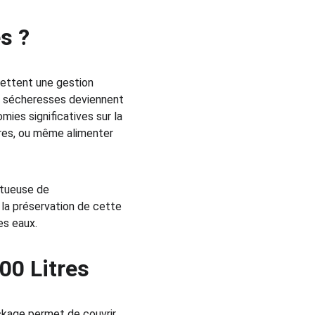
s ?
mettent une gestion 
s sécheresses deviennent 
ies significatives sur la 
tures, ou même alimenter 
tueuse de 
à la préservation de cette 
es eaux.
00 Litres
ockage permet de couvrir 