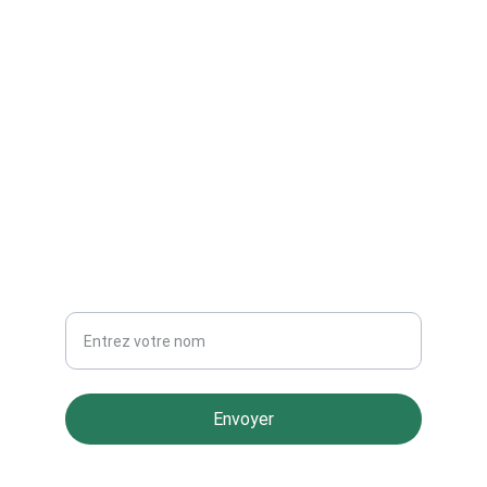
CONTACT
+31 97010284152
NEWSLETTER
Votre nom
Envoyer